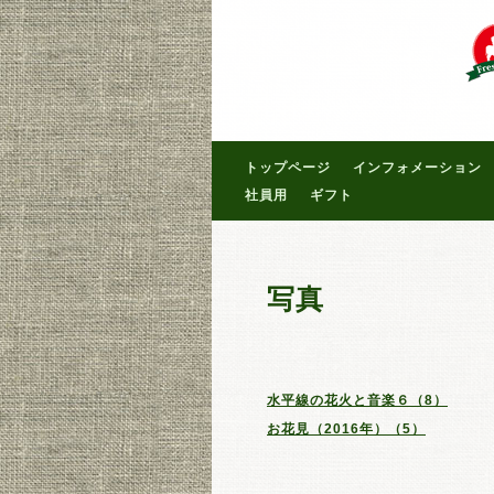
トップページ
インフォメーション
社員用
ギフト
写真
水平線の花火と音楽６（8）
お花見（2016年）（5）